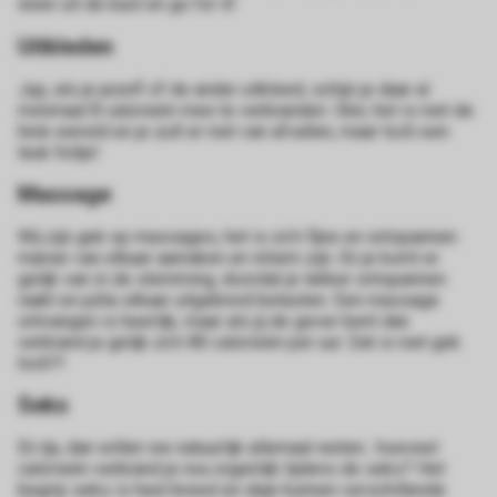
weer uit de kast en go for it!
 op de
Uitkleden
e. Hierdoor
 website-
Jup, als je jezelf of de ander uitkleed, schijn je daar al
ren
minimaal 8 calorieën mee te verbranden. Oké, het is niet de
nte
hele wereld en je zult er niet van afvallen, maar toch een
leuk feitje!
enties
gebaseerd
Massage
 gedrag van
ezoeker.
Wij zijn gek op massages, het is zo'n fijne en ontspannen
manier van elkaar aanraken en intiem zijn. En je komt er
gelijk van in de stemming, doordat je lekker ontspannen
raakt en jullie elkaar uitgebreid betasten. Een massage
uren
ontvangen is heerlijk, maar als jij de gever bent dan
verbrand je gelijk zo'n 80 calorieën per uur. Dat is niet gek
toch?!
Seks
En tja, dan willen we natuurlijk allemaal weten.. hoeveel
calorieën verbrand je nou eigenlijk tijdens de seks? Het
begrip seks is heel breed en daar kunnen verschillende