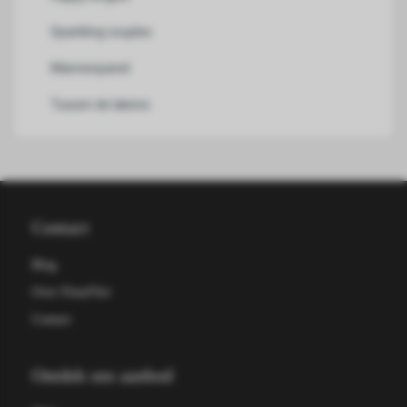
Sparkling couples
Mannenpanel
Tussen de lakens
Contact
Blog
Over FleurFlirt
Contact
Ontdek ons aanbod