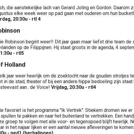
isch, die aanstekelijke lach van Gerard Joling en Gordon. Daarom zi
gustus elke week weer op pad gaan met ouderen om hun bucketli
dag, 20:30u - rtl 4
obinson
e Robinson begint weer!! Dit jaar gaan maar liefst drie team de s
eilanden op de Filippijnen. Hij staat groots in de agenda, 4 septe
:30u - rtl5
f Holland
elk jaar weer heerlijk om de zoektocht naar de gouden strotjes te
 in de stad, theater of bij een andere hippe bedoeling zijn staat 
steevast aan.. de Voice!
Vrijdag, 20:30u - rtl4
e favoriet is het programma "Ik Vertrek". Stiekem dromen we er
spullen te pakken en naar het buitenland te vertrekken. Een hand
e groep te volgen met alle voor- en tegenspoed blijft heerlijk. Nu
ar in het najaar lijken er een aantal nieuwe afleveringen te komen.
30u - ned1 (herhalingen)