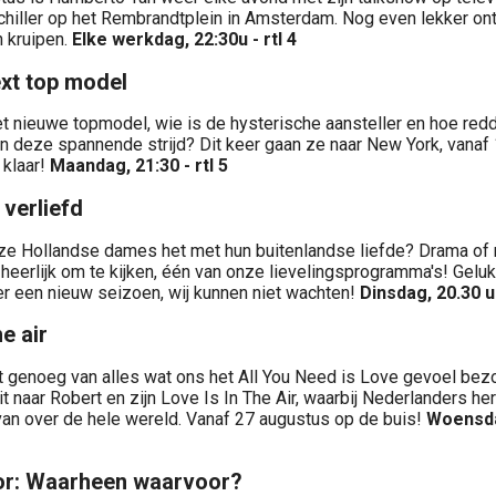
chiller op het Rembrandtplein in Amsterdam. Nog even lekker on
 kruipen.
Elke werkdag, 22:30u - rtl 4
xt top model
et nieuwe topmodel, wie is de hysterische aansteller en hoe re
in deze spannende strijd? Dit keer gaan ze naar New York, vana
n klaar!
Maandag, 21:30 - rtl 5
verliefd
e Hollandse dames het met hun buitenlandse liefde? Drama of 
heerlijk om te kijken, één van onze lievelingsprogramma's! Geluk
 een nieuw seizoen, wij kunnen niet wachten!
Dinsdag, 20.30 u
he air
it genoeg van alles wat ons het All You Need is Love gevoel bez
it naar Robert en zijn Love Is In The Air, waarbij Nederlanders h
van over de hele wereld. Vanaf 27 augustus op de buis!
Woensda
or: Waarheen waarvoor?