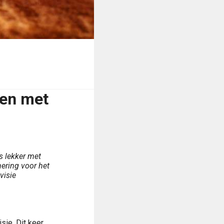
en met
s lekker met
ering voor het
visie
sie. Dit keer