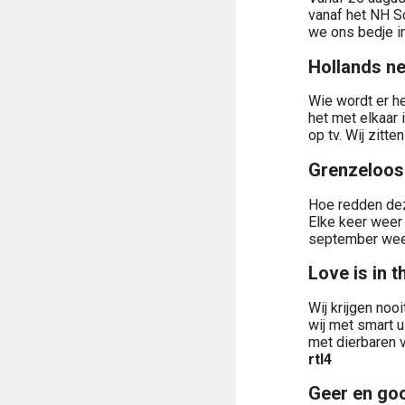
vanaf het NH S
we ons bedje in
Hollands ne
Wie wordt er h
het met elkaar 
op tv. Wij zitte
Grenzeloos 
Hoe redden dez
Elke keer weer 
september weer
Love is in t
Wij krijgen noo
wij met smart u
met dierbaren 
rtl4
Geer en go