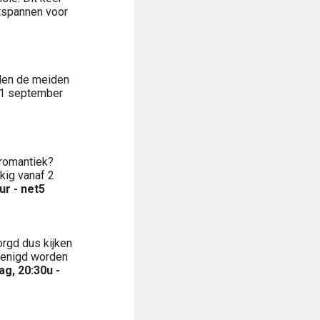
tspannen voor
dden de meiden
f 1 september
romantiek?
kig vanaf 2
ur - net5
orgd dus kijken
erenigd worden
g, 20:30u -