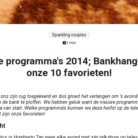
Sparkling couples
2 min
e programma's 2014; Bankhang
onze 10 favorieten!
ons zijn rug toegekeerd en dus groeit het verlangen om 's avond
p de bank te ploffen. We hebben geluk want de nieuwe programm
na van start. Welke programma's kunnen we deze herfst op de tele
 zijn onze favorieten!
ht
us is Humberto Tan weer elke avond met zijn talkshow op televi