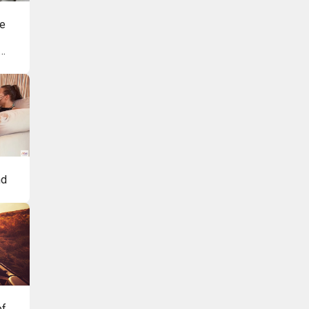
te
nd
of