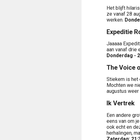
Het blijft hilar
ze vanaf 28 au
werken.
Donder
Expeditie R
Jaaaaa Expediti
aan vanaf drie 
Donderdag - 21
The Voice o
Stiekem is het 
Mochten we niet
augustus weer 
Ik Vertrek
Een andere grot
eens van om je 
ook echt en dez
herhalingen, ma
Zaterdag; 21: