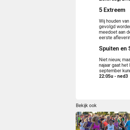
5 Extreem
Wij houden van
gevolgd worden
meedoet aan de
eerste aflever
Spuiten en 
Niet nieuw, maa
najaar gaat he
september kunn
22:05u - ned3
Bekijk ook