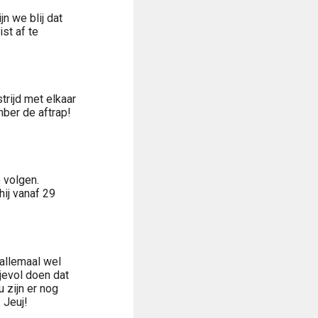
jn we blij dat
st af te
trijd met elkaar
mber de aftrap!
 volgen.
hij vanaf 29
 allemaal wel
jevol doen dat
 zijn er nog
 Jeuj!