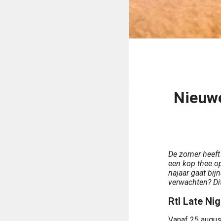
Nieuw
De zomer heeft 
een kop thee o
najaar gaat bij
verwachten? Dit
Rtl Late Nig
Vanaf 25 august