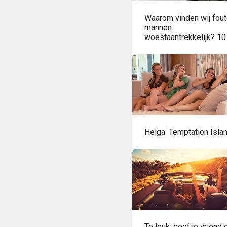
Waarom vinden wij fou
mannen
woestaantrekkelijk? 10
verklaringen!
Helga: Temptation Isla
Te leuk: geef je vriend 