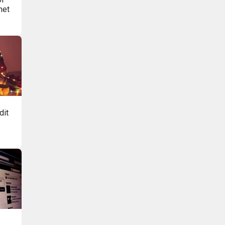
met
dit