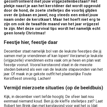
geconfronteerd met jouw vrijgezellenbestaan? Het
plekje naast je aan het kerstdiner dat wordt opgevuld
door de hond, de zoete stelletjes die voorbij glijden
over de ijsbaan en jawel, nog steeds een enkel jouw
naam onder de kerstkaart. Maar het hoeft niet erg te
zijn om ook de twaalfde maand van het jaar vrijgezel
te zijn. Met deze survival tips wordt het namelijk echt
geen lonely Christmas!
Feestje hier, feestje daar
December staat namelijk bol van de leukste feestjes die jij
samen met je vriendinnen af kan lopen! Verzamel je leukste
(vrijgezelle) vriendinnen extra vaak om je heen en plan wat
feestje vooruit. Vooral kerstavond staat in de meeste
steden bekend als een van de leukste stapavonden van het
jaar. Of maak in je gekste outfit het plaatselijke Foute
Kerstfeest onveilig. Lachen!
Vermijd mierzoete situaties (op de beeldbuis)
Kijk, in december viert liefde hoogtij. De sfeer laat nou
eenmaal niemand koud. Ben jij de kleffe stelletjes zat? Laat
Robert ten Brink dan met kerstavond voor wat het is (dat