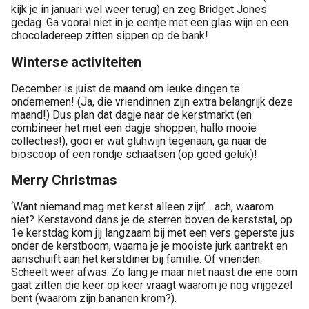
kijk je in januari wel weer terug) en zeg Bridget Jones
gedag. Ga vooral niet in je eentje met een glas wijn en een
chocoladereep zitten sippen op de bank!
Winterse activiteiten
December is juist de maand om leuke dingen te
ondernemen! (Ja, die vriendinnen zijn extra belangrijk deze
maand!) Dus plan dat dagje naar de kerstmarkt (en
combineer het met een dagje shoppen, hallo mooie
collecties!), gooi er wat glühwijn tegenaan, ga naar de
bioscoop of een rondje schaatsen (op goed geluk)!
Merry Christmas
‘Want niemand mag met kerst alleen zijn’... ach, waarom
niet? Kerstavond dans je de sterren boven de kerststal, op
1e kerstdag kom jij langzaam bij met een vers geperste jus
onder de kerstboom, waarna je je mooiste jurk aantrekt en
aanschuift aan het kerstdiner bij familie. Of vrienden.
Scheelt weer afwas. Zo lang je maar niet naast die ene oom
gaat zitten die keer op keer vraagt waarom je nog vrijgezel
bent (waarom zijn bananen krom?).