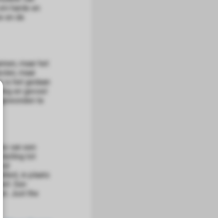
 om harde en
ie en de
nnen, maar het
bolen, maar
n is het gedaan
ling en gevoel
opgewonden te
ake van een
telling tot
eid
teit, in plaats
ert. Een
n. Just the