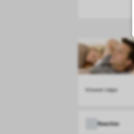
Vrouwen viagra
Reacties