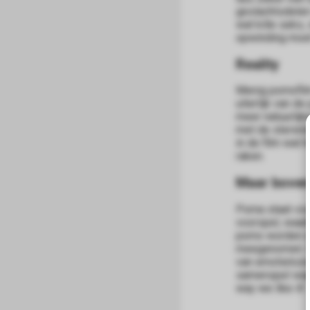
geslachtsdelen 
wat kille seks,
opwinding moet 
Reality
Menig pornofil
uiterlijk van d
meer natuurlijk
met de steriele
in de film wat 
raken.
Maar bovena
Porna staat vo
voorspel, waarb
porno worden d
meegenomen. Kor
van emotieloze 
samenspel waar
way we like it!