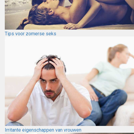
Tips voor zomerse seks
Irritante eigenschappen van vrouwen