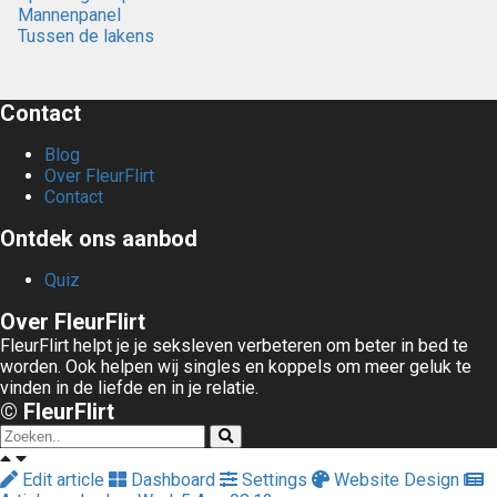
Mannenpanel
Tussen de lakens
Contact
Blog
Over FleurFlirt
Contact
Ontdek ons aanbod
Quiz
Over FleurFlirt
FleurFlirt helpt je je seksleven verbeteren om beter in bed te
worden. Ook helpen wij singles en koppels om meer geluk te
vinden in de liefde en in je relatie.
© FleurFlirt
Edit article
Dashboard
Settings
Website Design