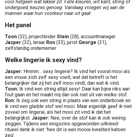
voor hetgeen wat lekker zit. Felle kleuren, wit kant, string of
ondergoed; keuzes genoeg. Vandaag vroegen wij aan de
mannen waar hun voorkeur naar uit gaat.
Het panel
Toon
(32), projectleider
Stein
(28), accountmanager
Jasper
(32), leraar
Ron
(33), jurist
George
(31),
zelfstandig ondernemer
Welke lingerie ik sexy vind?
Jasper:
Hmmm... sexy lingerie? Ik vind het vooral mooi als
een vrouw zich zelf sexy voelt, wat dat betreft is het
belangrijker dat zij het zelf mooi vindt, dan wat ik vind.
Toon:
Ik vind een string altijd sexy! Daar kan bijna niks aan
fout gaan en het maakt mij dan ook niet uit van welke stof.
Ron:
Ik zeg ook een string in plaats van een onderbroek en
ik vind een gladde stof wel mooi. Maar eigenlijk geef ik niet
zoveel om lingerie, als het mooi zit vind ik dat het
belangrijkst.
Jasper:
Nee, over de stof kan ik ook weinig
zeggen. Tijdens een enigszins opgewonden uitkleed-
ritueel denk ik niet: 'hee dit is een mooie kwaliteit katoen
zeg'.