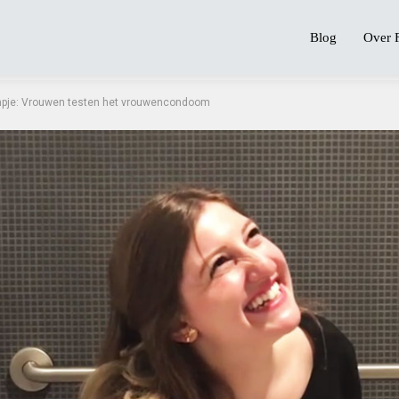
Blog
Over 
mpje: Vrouwen testen het vrouwencondoom