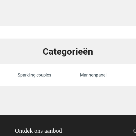
Categorieën
Sparkling couples
Mannenpanel
Ontdek ons aanbod
O