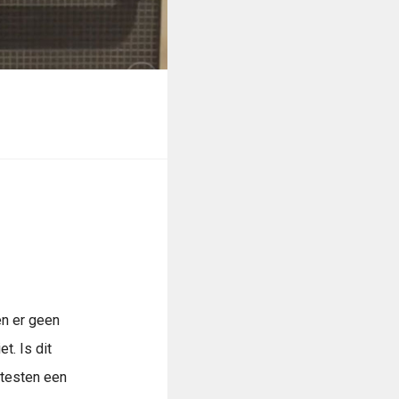
en er geen
. Is dit
 testen een