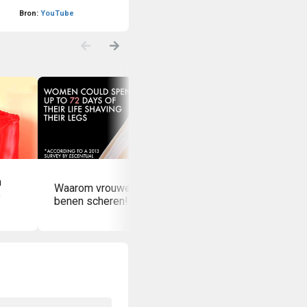
Bron:
YouTube
n
Waarom vrouwen hun
Prachtig filmpje: Li
e
benen scheren!
kent geen labels