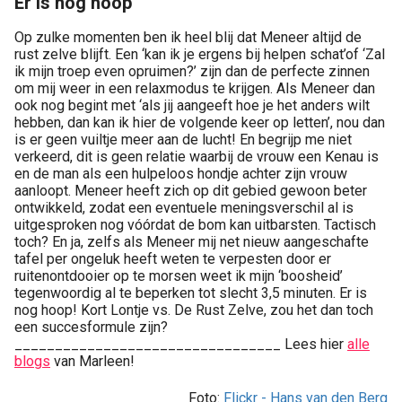
Er is nog hoop
Op zulke momenten ben ik heel blij dat Meneer altijd de
rust zelve blijft. Een ‘kan ik je ergens bij helpen schat’of ‘Zal
ik mijn troep even opruimen?’ zijn dan de perfecte zinnen
om mij weer in een relaxmodus te krijgen. Als Meneer dan
ook nog begint met ‘als jij aangeeft hoe je het anders wilt
hebben, dan kan ik hier de volgende keer op letten’, nou dan
is er geen vuiltje meer aan de lucht! En begrijp me niet
verkeerd, dit is geen relatie waarbij de vrouw een Kenau is
en de man als een hulpeloos hondje achter zijn vrouw
aanloopt. Meneer heeft zich op dit gebied gewoon beter
ontwikkeld, zodat een eventuele meningsverschil al is
uitgesproken nog vóórdat de bom kan uitbarsten. Tactisch
toch? En ja, zelfs als Meneer mij net nieuw aangeschafte
tafel per ongeluk heeft weten te verpesten door er
ruitenontdooier op te morsen weet ik mijn ‘boosheid’
tegenwoordig al te beperken tot slecht 3,5 minuten. Er is
nog hoop! Kort Lontje vs. De Rust Zelve, zou het dan toch
een succesformule zijn?
_________________________________ Lees hier
alle
blogs
van Marleen!
Foto:
Flickr - Hans van den Berg