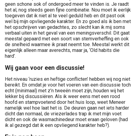
geen schone sok of ondergoed meer te vinden is. Je raadt
het al, nog steeds geen fijne combinatie. Nou moet ik eerlijk
toegeven dat ik niet al te veel geduld heb en dit past ook
wel bij mijn opvliegende karakter. En zo goed als ik ben met
het opschrijven van gedachtes, zo slecht kan ik mij soms
verbaal uiten in het geval van een meningsverschil. Dit gaat
meestal gepaard met een soort van stemverheffing en ook
de snelheid waarmee ik praat neemt toe. Meestal werkt dit
eigenlijk alleen maar averechts, maar ja, ‘Old habits die
hard’.
Wij gaan voor een discussie!
Het niveau ‘ruzies en heftige conflicten’ hebben wij nog niet
bereikt. En omdat je voor het voeren van een discussie toch
echt (minimaal) met z’n tweeën moet zijn, houden wij het
lekker bij discussiëren. Als ik weer eens met een rood
hoofd en stampvoetend door het huis loop, weet Meneer
namelijk wel hoe laat het is. De deuren gaan net iets harder
dicht dan normaal, de vriezerlades trap ik met mijn voet
dicht en ook de wasmachinedeur moet eraan geloven (had
ik al gezegd dat ik een opvliegend karakter heb?).