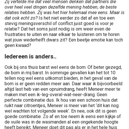
Zij vertelde me dat veel mensen denken dat partners die
over heel veel dingen dezelfde mening hebben, de beste
relaties hebben. Zij was het hier helemaal mee eens. Maar is
dat ook echt zo?
Is het niet eerder zo dat af en toe een
stevig meningsverschil of conflict juist goed is voor je
relatie? Dat het soms juist nodig is om weer even de
frustraties te uiten en naar elkaar te luisteren om te horen
wat jouw wederhelft dwars zit? Een beetje emotie kan toch
geen kwaad?
Iedereen is anders..
Ook bij ons thuis barst wel eens de bom. Of beter gezegd,
de bom in mij barst. In sommige gevallen kan het tot 10
tellen nog wel eens uitkomst bieden, in het geval van de
bom is er geen redden meer aan. Daar waar ik bijvoorbeeld
altijd last heb van een opruimdrang, heeft Meneer meer te
maken met een ik-leg-overal-wat-neer-drang. Geen
perfecte combinatie dus. Ik hou van een schoon huis dat
ruikt naar citroentjes, Meneer is meer van het ‘dit kan nog
wel wachten tot volgende week’. En nee, ook dit is geen
goede combinatie. Zo af en toe neem ik eens een kijkje of
de vuile was in de wasmanden al een ongekende hoogte
heeft bereikt, Meneer doet dit pas als er in het hele huis